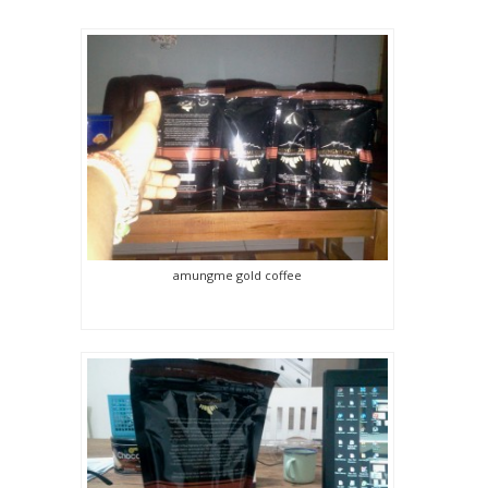
amungme gold coffee