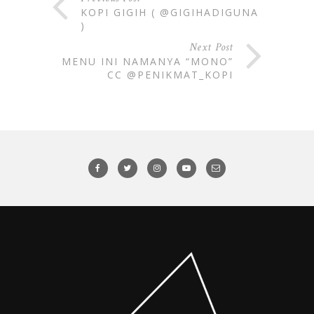
KOPI GIGIH ( @GIGIHADIGUNA
)
Next Post
MENU INI NAMANYA “MONO”
CC @PENIKMAT_KOPI