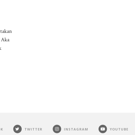
itakan
i Aka
k
OK
TWITTER
INSTAGRAM
YOUTUBE