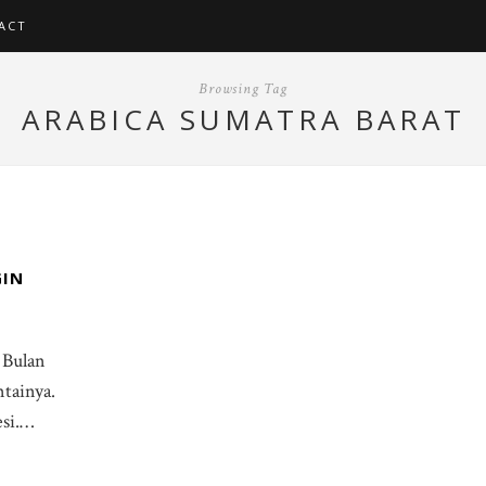
ACT
Browsing Tag
ARABICA SUMATRA BARAT
GIN
 Bulan
ntainya.
esi.…