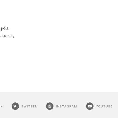
 pola
 kupas ,
OK
TWITTER
INSTAGRAM
YOUTUBE