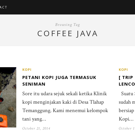
ACT
Browsing Tag
COFFEE JAVA
KOPI
KOPI
PETANI KOPI JUGA TERMASUK
[ TRI
SENIMAN
LENCO
Sore itu udara sejuk sekali ketika Klinik
Suatu S
kopi menginjakan kaki di Desa Tlahap
sudah 
Temanggung. Kami menemui kelompok
bersiap
tani yang…
Kopi…
October 21, 2014
October 1