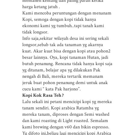
memanen kentang dan paling parah ketika
harga ketang jatuh .
Kami mencoba peruntungan dengan menanam
Kopi, semoga dengan kopi tidak hanya
ekonomi kami yg tumbuh..tapi tanah kami
tidak longsor.
Info saja,sekitar wilayah desa ini sering sekali
longsor,sebab tak ada tanaman yg akarnya
kuat. Akar kuat bisa dengan kopi atau pohon2
besar lainnya. Oya, kopi tanaman Hutan, jadi
butuh penanung. Rencana tidak hanya kopi saja
yg ditanam, belajar apa yg dilakukan Pak
nengah di Bali, mereka tertarik memanam
jeruk buat pohon penanung demi untuk anak
cucu kami “ kata Pak harjono”.
Kopi Kok Rasa Teh ?
Lalu sekali ini petani mencicipi kopi yg mereka
tanam sendiri. Kopi arabica Ratamba yg
mereka tanam, diproses dengan Semi washed
dan kami roasting di Light roasted. Semalam
kami brewing dengan v60 dan bikin espresso.
Yg difoto ini,beliau lagi mencicipi kopi Arabica