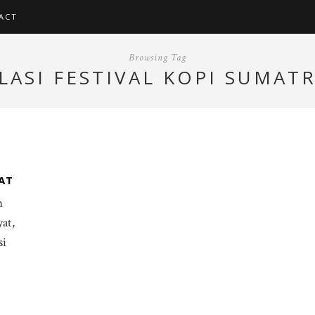
ACT
Browsing Tag
LASI FESTIVAL KOPI SUMAT
AT
m
at,
si