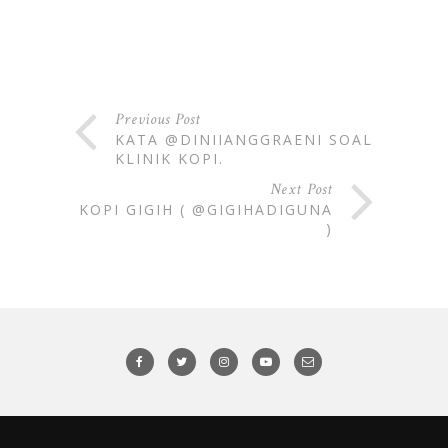
Previous Post
KATA @DINIIANGGRAENI SOAL
KLINIK KOPI.
Next Post
KOPI GIGIH ( @GIGIHADIGUNA
)