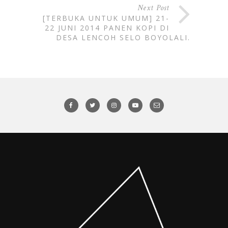
Next Post
[TERBUKA UNTUK UMUM] 21-
22 JUNI 2014 PANEN KOPI DI
DESA LENCOH SELO BOYOLALI.