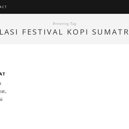
ACT
Browsing Tag
LASI FESTIVAL KOPI SUMAT
AT
m
at,
si