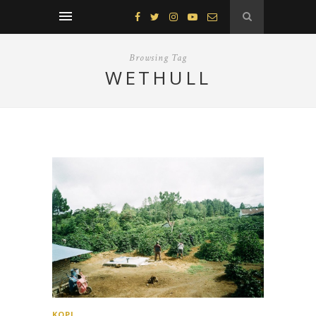
Browsing Tag
WETHULL
KOPI