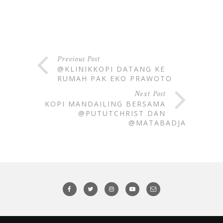
Previous Post
@KLINIKKOPI DATANG KE
RUMAH PAK EKO PRAWOTO
Next Post
KOPI MANDAILING BERSAMA
@PUTUTCHRIST DAN
@MATABADJA