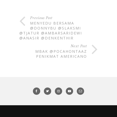
Previous Post
MENYEDU BERSAMA
@DONNYBU @SLAKSMI
@TJATUR @AMBARSARIDEWI
@ANASIR @DENKENTHIR
Next Post
MBAK @POCAHONTAAZ
PENIKMAT AMERICANO