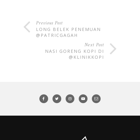
Previous Post
LONG BELEK PENEMUAN
@PATRICGAGAH
Next Post
NASI GORENG KOPI DI
@KLINIKKOPI