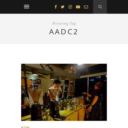
Browsing Tag
AADC2
KOPI