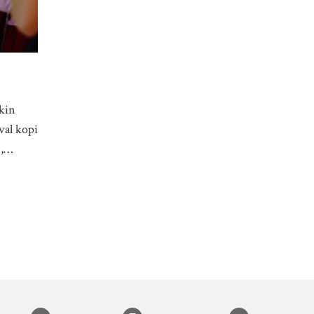
kin
val kopi
n,…