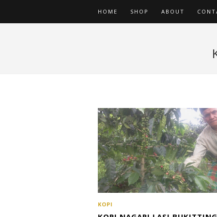
HOME
SHOP
ABOUT
CONT
KOPI
KOPI NAGARI LASI BUKITTIN