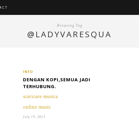
ACT
Browsing Tag
@LADYVARESQUA
INFO
DENGAN KOPI,SEMUA JADI
TERHUBUNG.
scaricare musica
online music
July 19, 2013