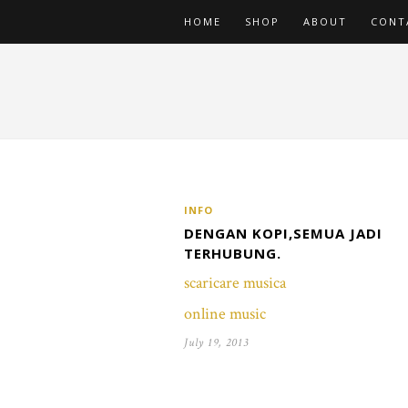
HOME
SHOP
ABOUT
CONT
INFO
DENGAN KOPI,SEMUA JADI
TERHUBUNG.
scaricare musica
online music
July 19, 2013