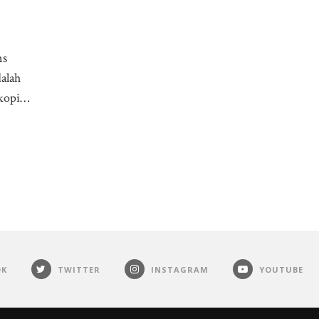
ns
alah
 kopi…
OK
TWITTER
INSTAGRAM
YOUTUBE