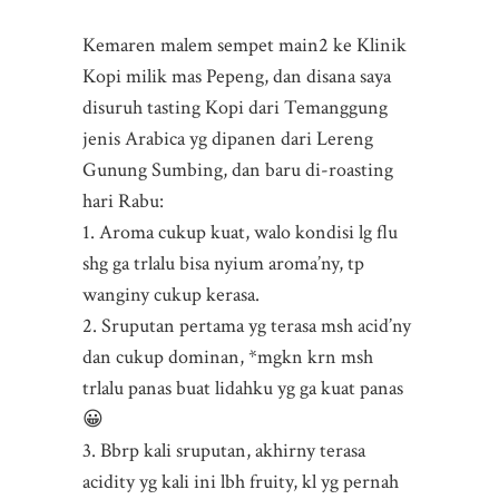
Kemaren malem sempet main2 ke Klinik
Kopi milik mas Pepeng, dan disana saya
disuruh tasting Kopi dari Temanggung
jenis Arabica yg dipanen dari Lereng
Gunung Sumbing, dan baru di-roasting
hari Rabu:
1. Aroma cukup kuat, walo kondisi lg flu
shg ga trlalu bisa nyium aroma’ny, tp
wanginy cukup kerasa.
2. Sruputan pertama yg terasa msh acid’ny
dan cukup dominan, *mgkn krn msh
trlalu panas buat lidahku yg ga kuat panas
😀
3. Bbrp kali sruputan, akhirny terasa
acidity yg kali ini lbh fruity, kl yg pernah