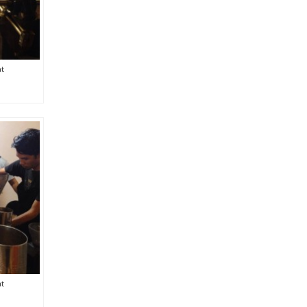
at
at