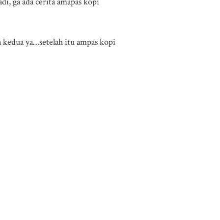
di, ga ada cerita amapas kopi
a kedua ya…setelah itu ampas kopi