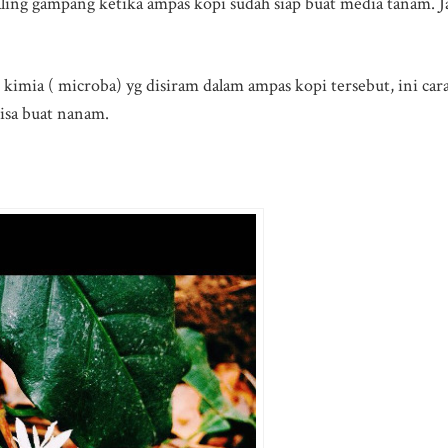
aling gampang ketika ampas kopi sudah siap buat media tanam. Ja
 kimia ( microba) yg disiram dalam ampas kopi tersebut, ini car
isa buat nanam.