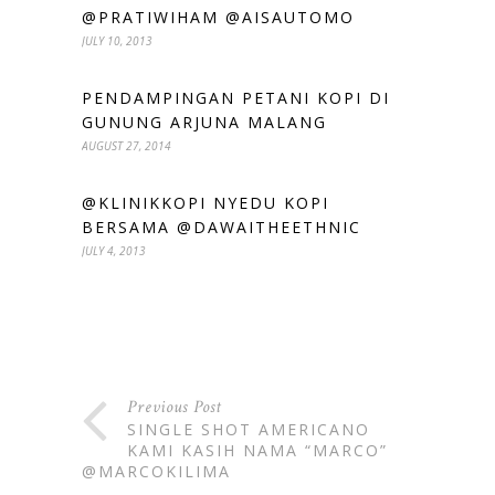
@PRATIWIHAM @AISAUTOMO
JULY 10, 2013
PENDAMPINGAN PETANI KOPI DI
GUNUNG ARJUNA MALANG
AUGUST 27, 2014
@KLINIKKOPI NYEDU KOPI
BERSAMA @DAWAITHEETHNIC
JULY 4, 2013
Previous Post
SINGLE SHOT AMERICANO
KAMI KASIH NAMA “MARCO”
@MARCOKILIMA