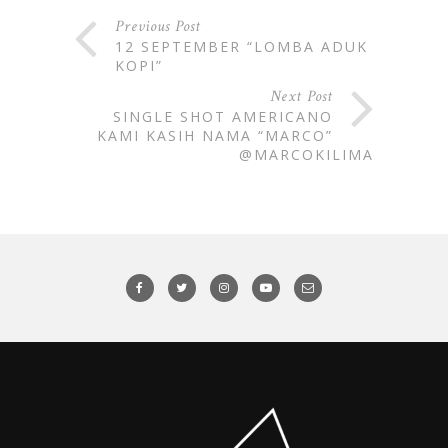
Previous Post
12 SEPTEMBER “LOMBA ADUK
KOPI”
Next Post
SINGLE SHOT AMERICANO
KAMI KASIH NAMA “MARCO”
@MARCOKILIMA