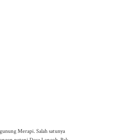
 gunung Merapi. Salah satunya
engan petani Desa Lencoh. Pak