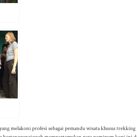
yang melakoni profesi sebagai pemandu wisata khusus trekking
ing bertanggungjawab mempertemukan para peminum kopi ini d