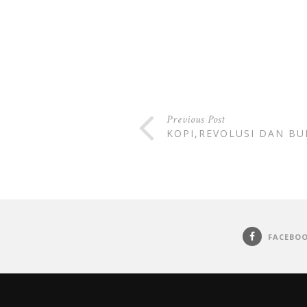
Previous Post
KOPI,REVOLUSI DAN B
FACEBO