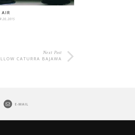
 AIR
R 20, 2015
Next Post
ELLOW CATURRA BAJAWA
E-MAIL