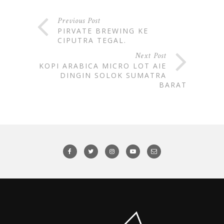
Previous Post
PIRVATE BREWING KE
CIPUTRA TEGAL.
Next Post
KOPI ARABICA MICRO LOT AIE
DINGIN SOLOK SUMATRA
BARAT