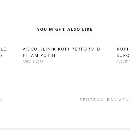
YOU MIGHT ALSO LIKE
ILE
VIDEO KLINIK KOPI PERFORM DI
KOPI
?
HITAM PUTIH
SURO
APRIL 10, 2015
AUGUST 1
N
SENGGANI BANJARN