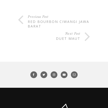
Previous Post
RED BOURBON CIWANGI JAWA
BARAT
Next Post
DUET MAUT