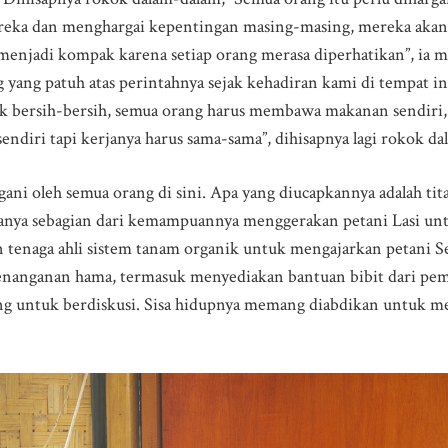
ka dan menghargai kepentingan masing-masing, mereka akan 
menjadi kompak karena setiap orang merasa diperhatikan”, ia m
yang patuh atas perintahnya sejak kehadiran kami di tempat ini.
uk bersih-bersih, semua orang harus membawa makanan sendiri
sendiri tapi kerjanya harus sama-sama”, dihisapnya lagi rokok d
ni oleh semua orang di sini. Apa yang diucapkannya adalah tita
 hanya sebagian dari kemampuannya menggerakan petani Lasi un
tenaga ahli sistem tanam organik untuk mengajarkan petani Sel
 penanganan hama, termasuk menyediakan bantuan bibit dari pe
ang untuk berdiskusi. Sisa hidupnya memang diabdikan untuk m