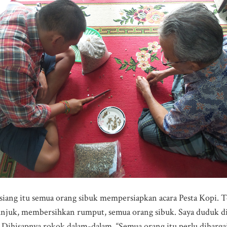
siang itu semua orang sibuk mempersiapkan acara Pesta Kopi. T
juk, membersihkan rumput, semua orang sibuk. Saya duduk di 
Dihisapnya rokok dalam-dalam, “Semua orang itu perlu diharga