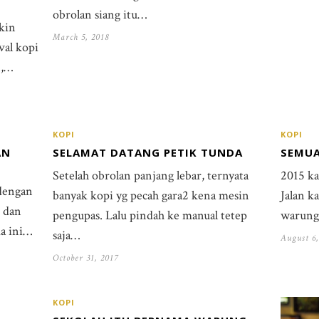
obrolan siang itu…
kin
March 5, 2018
val kopi
n,…
KOPI
KOPI
AN
SELAMAT DATANG PETIK TUNDA
SEMUA
Setelah obrolan panjang lebar, ternyata
2015 ka
dengan
banyak kopi yg pecah gara2 kena mesin
Jalan k
u dan
pengupas. Lalu pindah ke manual tetep
warung
a ini…
saja…
August 6,
October 31, 2017
KOPI