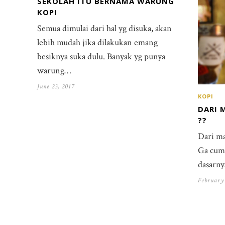
SEKOLAH ITU BERNAMA WARUNG
KOPI
Semua dimulai dari hal yg disuka, akan
lebih mudah jika dilakukan emang
besiknya suka dulu. Banyak yg punya
warung…
June 23, 2017
KOPI
DARI 
??
Dari ma
Ga cuma
dasarn
February 